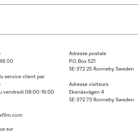
e
Adresse postale
748 00
P.O. Box 521
SE-372 25 Ronneby
Sweden
u service client par
e
Adresse visiteurs
au vendredi 08:00-16:00
Ekenäsvägen 4
SE-372 73 Ronneby Sweden
exfilm.com
us sur