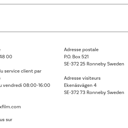
e
Adresse postale
748 00
P.O. Box 521
SE-372 25 Ronneby
Sweden
u service client par
e
Adresse visiteurs
au vendredi 08:00-16:00
Ekenäsvägen 4
SE-372 73 Ronneby Sweden
exfilm.com
us sur